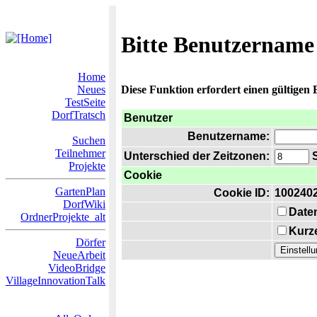
Bitte Benutzername
Home
Neues
Diese Funktion erfordert einen gültigen
TestSeite
DorfTratsch
Benutzer
Benutzername:
Suchen
Teilnehmer
Unterschied der Zeitzonen:
S
Projekte
Cookie
GartenPlan
Cookie ID:
100240
DorfWiki
Date
OrdnerProjekte_alt
Kurze
Dörfer
NeueArbeit
VideoBridge
VillageInnovationTalk