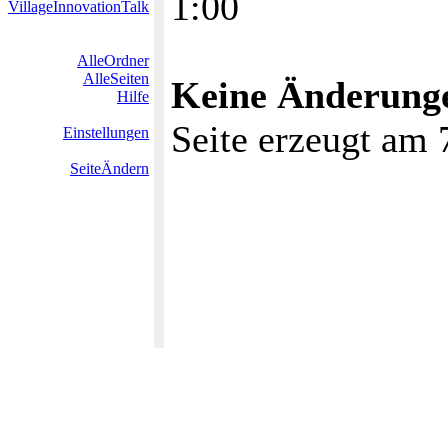
1:00
VillageInnovationTalk
AlleOrdner
AlleSeiten
Keine Änderungen
Hilfe
Seite erzeugt am 
Einstellungen
SeiteÄndern