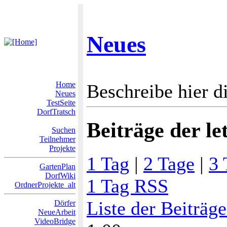
Neues
Home
Beschreibe hier di
Neues
TestSeite
DorfTratsch
Beiträge der le
Suchen
Teilnehmer
Projekte
1 Tag
|
2 Tage
|
3 
GartenPlan
DorfWiki
1 Tag RSS
OrdnerProjekte_alt
Liste der Beiträg
Dörfer
NeueArbeit
VideoBridge