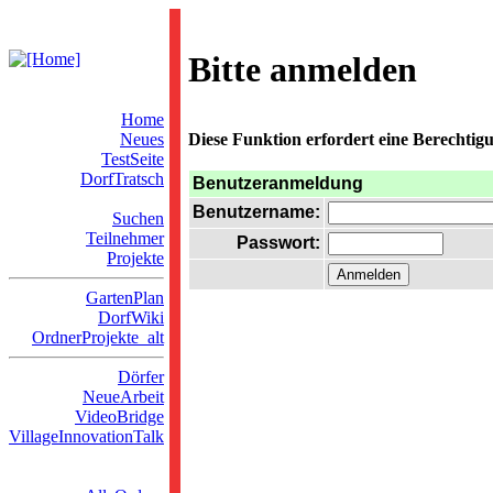
Bitte anmelden
Home
Neues
Diese Funktion erfordert eine Berechtigu
TestSeite
DorfTratsch
Benutzeranmeldung
Benutzername:
Suchen
Teilnehmer
Passwort:
Projekte
GartenPlan
DorfWiki
OrdnerProjekte_alt
Dörfer
NeueArbeit
VideoBridge
VillageInnovationTalk