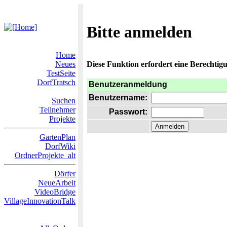
Bitte anmelden
Home
Neues
Diese Funktion erfordert eine Berechtigu
TestSeite
DorfTratsch
Benutzeranmeldung
Benutzername:
Suchen
Teilnehmer
Passwort:
Projekte
GartenPlan
DorfWiki
OrdnerProjekte_alt
Dörfer
NeueArbeit
VideoBridge
VillageInnovationTalk