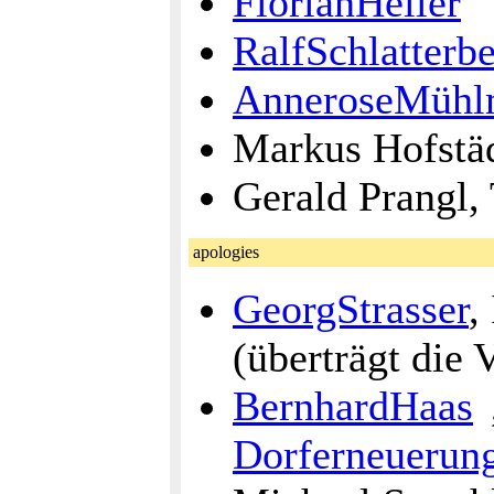
FlorianHeiler
RalfSchlatterb
AnneroseMühl
Markus Hofstäd
Gerald Prangl,
apologies
GeorgStrasser
,
(überträgt die 
BernhardHaas
Dorferneuerun