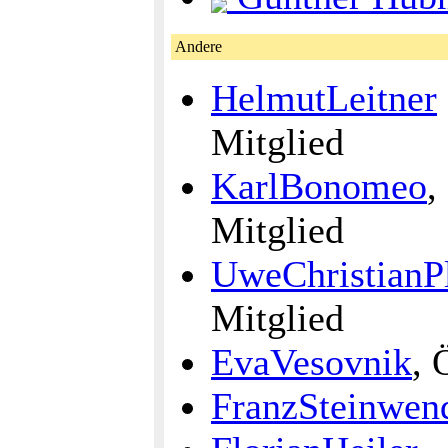
Andere
HelmutLeitner
Mitglied
KarlBonomeo
,
Mitglied
UweChristianP
Mitglied
EvaVesovnik
, 
FranzSteinwen