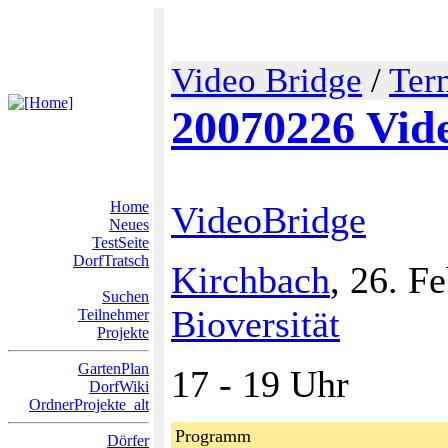
Video Bridge
/
Ter
20070226 Vid
Home
VideoBridge
Neues
TestSeite
DorfTratsch
Kirchbach
, 26. F
Suchen
Bioversität
Teilnehmer
Projekte
GartenPlan
17 - 19 Uhr
DorfWiki
OrdnerProjekte_alt
Programm
Dörfer