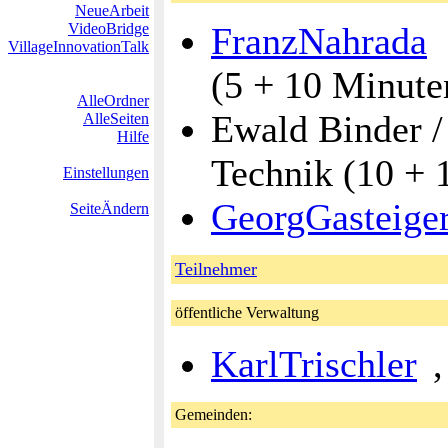
NeueArbeit
VideoBridge
FranzNahrada
VillageInnovationTalk
(5 + 10 Minute
AlleOrdner
Ewald Binder 
AlleSeiten
Hilfe
Technik (10 + 
Einstellungen
GeorgGasteige
SeiteÄndern
Teilnehmer
öffentliche Verwaltung
KarlTrischler
Gemeinden: