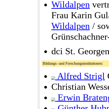
Wildalpen
vertr
Frau Karin Gul
Wildalpen
/ so
Grünschachner
dci St. George
Bildungs- und Forschungsinstitutionen:
Alfred Strigl
Christian Wes
Erwin Braten
Günther Hub