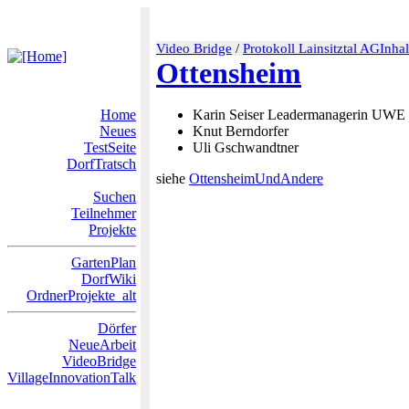
Video Bridge
/
Protokoll Lainsitztal AGInhal
Ottensheim
Home
Karin Seiser Leadermanagerin UWE
Neues
Knut Berndorfer
TestSeite
Uli Gschwandtner
DorfTratsch
siehe
OttensheimUndAndere
Suchen
Teilnehmer
Projekte
GartenPlan
DorfWiki
OrdnerProjekte_alt
Dörfer
NeueArbeit
VideoBridge
VillageInnovationTalk