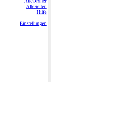
AlleOrdner
AlleSeiten
Hilfe
Einstellungen