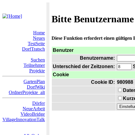
Bitte Benutzername
Home
Neues
Diese Funktion erfordert einen gültigen
TestSeite
DorfTratsch
Benutzer
Benutzername:
Suchen
Teilnehmer
Unterschied der Zeitzonen:
S
Projekte
Cookie
GartenPlan
Cookie ID:
980988
DorfWiki
Date
OrdnerProjekte_alt
Kurze
Dörfer
NeueArbeit
VideoBridge
VillageInnovationTalk