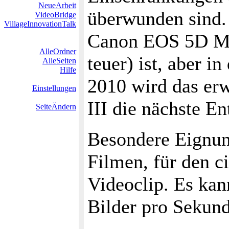
NeueArbeit
überwunden sind. 
VideoBridge
VillageInnovationTalk
Canon EOS 5D Mark
AlleOrdner
teuer) ist, aber i
AlleSeiten
Hilfe
2010 wird das e
Einstellungen
III die nächste E
SeiteÄndern
Besondere Eignun
Filmen, für den c
Videoclip. Es kan
Bilder pro Sekund