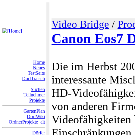
Video Bridge
/
Pro
Canon Eos7 
Home
Die im Herbst 20
Neues
TestSeite
interessante Misc
DorfTratsch
HD-Videofähigkei
Suchen
Teilnehmer
Projekte
von anderen Firm
GartenPlan
Videofähigkeiten
DorfWiki
OrdnerProjekte_alt
Einschränkungen d
Dörfer