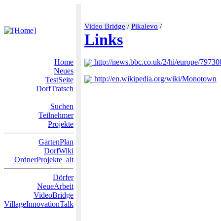
Video Bridge
/
Pikalevo
/
Links
Home
http://news.bbc.co.uk/2/hi/europe/79730
Neues
http://en.wikipedia.org/wiki/Monotown
TestSeite
DorfTratsch
Suchen
Teilnehmer
Projekte
GartenPlan
DorfWiki
OrdnerProjekte_alt
Dörfer
NeueArbeit
VideoBridge
VillageInnovationTalk