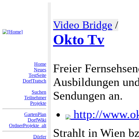
Video Bridge
/
Okto Tv
Home
Freier Fernsehsen
Neues
TestSeite
Ausbildungen und 
DorfTratsch
Sendungen an.
Suchen
Teilnehmer
Projekte
http://www.ok
GartenPlan
DorfWiki
OrdnerProjekte_alt
Strahlt in Wien 
Dörfer