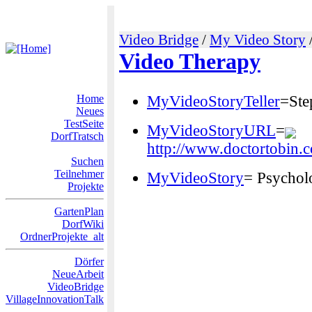
Video Bridge
/
My Video Story
Video Therapy
Home
MyVideoStoryTeller
=Ste
Neues
TestSeite
MyVideoStoryURL
=
DorfTratsch
http://www.doctortobin.
Suchen
Teilnehmer
MyVideoStory
= Psycholo
Projekte
GartenPlan
DorfWiki
OrdnerProjekte_alt
Dörfer
NeueArbeit
VideoBridge
VillageInnovationTalk