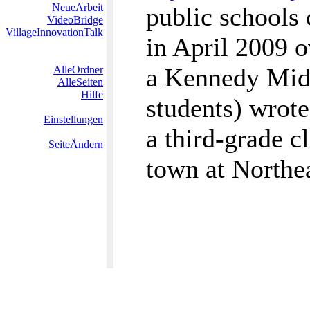
NeueArbeit
public schools 
VideoBridge
VillageInnovationTalk
in April 2009 o
a Kennedy Midd
AlleOrdner
AlleSeiten
Hilfe
students) wrote,
Einstellungen
a third-grade c
SeiteÄndern
town at Northe