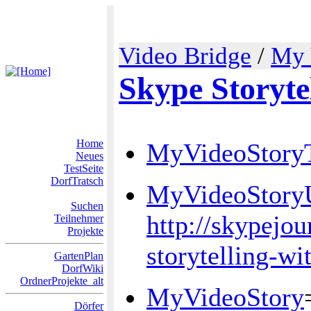
Video Bridge
/
My 
Skype Storyte
Home
MyVideoStoryT
Neues
TestSeite
DorfTratsch
MyVideoStor
Suchen
http://skypejo
Teilnehmer
Projekte
storytelling-wi
GartenPlan
DorfWiki
OrdnerProjekte_alt
MyVideoStory
Dörfer