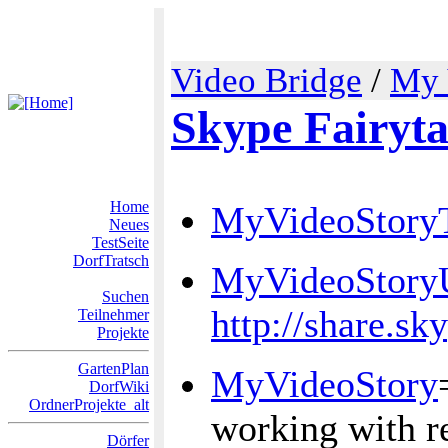
Video Bridge
/
My 
Skype Fairyta
Home
MyVideoStoryT
Neues
TestSeite
DorfTratsch
MyVideoStor
Suchen
http://share.sk
Teilnehmer
Projekte
GartenPlan
MyVideoStory
DorfWiki
OrdnerProjekte_alt
working with re
Dörfer