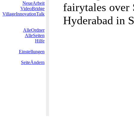
NeueArbeit
fairytales over
VideoBridge
VillageInnovationTalk
Hyderabad in S
AlleOrdner
AlleSeiten
Hilfe
Einstellungen
SeiteÄndern