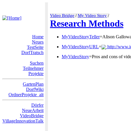
Video Bridge
/
My Video Story
/
Research Methods
Home
MyVideoStoryTeller
=Alison Gallow
Neues
MyVideoStoryURL
=
http://www.ic
TestSeite
DorfTratsch
MyVideoStory
=Pros and cons of vid
Suchen
Teilnehmer
Projekte
GartenPlan
DorfWiki
OrdnerProjekte_alt
Dörfer
NeueArbeit
VideoBridge
VillageInnovationTalk