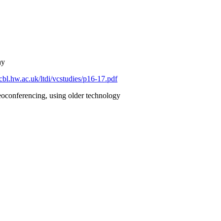
ay
bl.hw.ac.uk/ltdi/vcstudies/p16-17.pdf
eoconferencing, using older technology