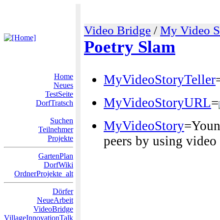
Video Bridge
/
My Video S
Poetry Slam
Home
MyVideoStoryTeller
Neues
TestSeite
MyVideoStoryURL
=
DorfTratsch
Suchen
MyVideoStory
=Young
Teilnehmer
peers by using video
Projekte
GartenPlan
DorfWiki
OrdnerProjekte_alt
Dörfer
NeueArbeit
VideoBridge
VillageInnovationTalk