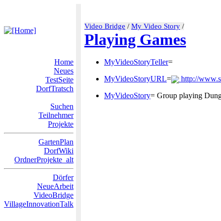
Video Bridge
/
My Video Story
/
Playing Games
Home
MyVideoStoryTeller
=
Neues
MyVideoStoryURL
=
http://www.s
TestSeite
DorfTratsch
MyVideoStory
= Group playing Dung
Suchen
Teilnehmer
Projekte
GartenPlan
DorfWiki
OrdnerProjekte_alt
Dörfer
NeueArbeit
VideoBridge
VillageInnovationTalk