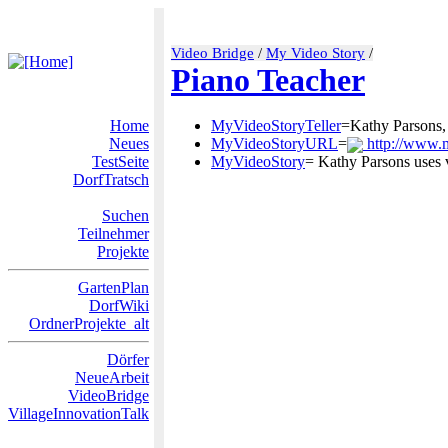
Video Bridge
/
My Video Story
/
Piano Teacher
Home
MyVideoStoryTeller
=Kathy Parsons,
Neues
MyVideoStoryURL
=
http://www.m
TestSeite
MyVideoStory
= Kathy Parsons uses v
DorfTratsch
Suchen
Teilnehmer
Projekte
GartenPlan
DorfWiki
OrdnerProjekte_alt
Dörfer
NeueArbeit
VideoBridge
VillageInnovationTalk