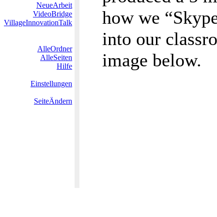
NeueArbeit
how we “Skype”
VideoBridge
VillageInnovationTalk
into our classr
AlleOrdner
image below.
AlleSeiten
Hilfe
Einstellungen
SeiteÄndern