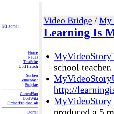
Video Bridge
/
My 
Learning Is 
Home
MyVideoStoryT
Neues
TestSeite
school teacher.
DorfTratsch
MyVideoStor
Suchen
Teilnehmer
Projekte
http://learnin
GartenPlan
MyVideoStory
DorfWiki
OrdnerProjekte_alt
produced a 5 mi
Dörfer