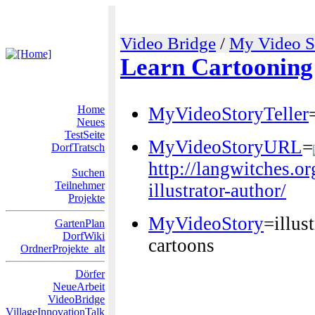
Video Bridge
/
My Video S
Learn Cartooning
Home
MyVideoStoryTeller
Neues
TestSeite
MyVideoStoryURL
=
DorfTratsch
http://langwitches.o
Suchen
Teilnehmer
illustrator-author/
Projekte
MyVideoStory
=illus
GartenPlan
DorfWiki
cartoons
OrdnerProjekte_alt
Dörfer
NeueArbeit
VideoBridge
VillageInnovationTalk