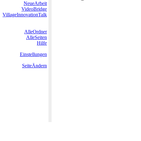
NeueArbeit
VideoBridge
VillageInnovationTalk
AlleOrdner
AlleSeiten
Hilfe
Einstellungen
SeiteÄndern