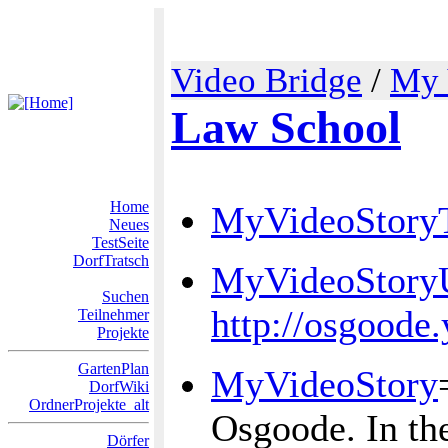
Video Bridge
/
My 
Law School
Home
MyVideoStoryT
Neues
TestSeite
DorfTratsch
MyVideoStor
Suchen
http://osgood
Teilnehmer
Projekte
GartenPlan
MyVideoStory
DorfWiki
OrdnerProjekte_alt
Osgoode. In the 
Dörfer