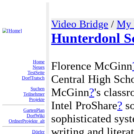
Video Bridge
/
My 
Hunterdonl S
Home
Florence McGinn
Neues
TestSeite
Central High Scho
DorfTratsch
McGinn
?
's class
Suchen
Teilnehmer
Projekte
Intel ProShare
?
so
GartenPlan
sophisticated sy
DorfWiki
OrdnerProjekte_alt
writing and liter
Dörfer