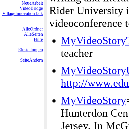
NeueArbeit
Rider University 
VideoBridge
VillageInnovationTalk
videoconference t
AlleOrdner
AlleSeiten
MyVideoStoryT
Hilfe
teacher
Einstellungen
SeiteÄndern
MyVideoStor
http://www.edu
MyVideoStory
Hunterdon Cent
Jersey. In McG