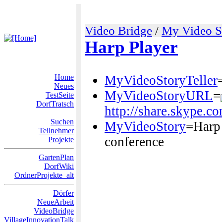
Video Bridge
/
My Video S
Harp Player
Home
MyVideoStoryTeller
Neues
MyVideoStoryURL
=
TestSeite
DorfTratsch
http://share.skype.c
Suchen
MyVideoStory
=Harp 
Teilnehmer
conference
Projekte
GartenPlan
DorfWiki
OrdnerProjekte_alt
Dörfer
NeueArbeit
VideoBridge
VillageInnovationTalk