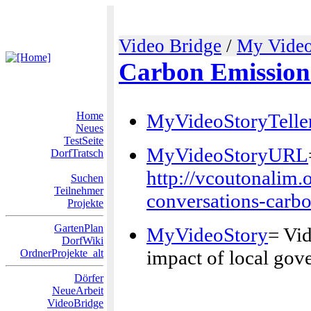
Video Bridge
/
My Video
Carbon Emission
Home
MyVideoStoryTelle
Neues
TestSeite
MyVideoStoryURL
DorfTratsch
http://vcoutonalim.
Suchen
Teilnehmer
conversations-carbo
Projekte
GartenPlan
MyVideoStory
= Vi
DorfWiki
impact of local gov
OrdnerProjekte_alt
Dörfer
NeueArbeit
VideoBridge