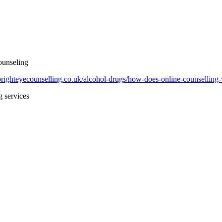
ounseling
righteyecounselling.co.uk/alcohol-drugs/how-does-online-counselling
 services