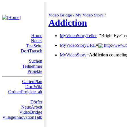
Video Bridge
/
My Video Story
/
Addiction
Home
MyVideoStoryTeller
="Bright Eye" c
Neues
MyVideoStoryURL
=
http://www.b
TestSeite
DorfTratsch
MyVideoStory
=
Addiction
counseling
Suchen
Teilnehmer
Projekte
GartenPlan
DorfWiki
OrdnerProjekte_alt
Dörfer
NeueArbeit
VideoBridge
VillageInnovationTalk