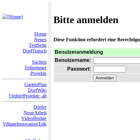
Bitte anmelden
Home
Neues
Diese Funktion erfordert eine Berechtigu
TestSeite
DorfTratsch
Benutzeranmeldung
Benutzername:
Suchen
Teilnehmer
Passwort:
Projekte
GartenPlan
DorfWiki
OrdnerProjekte_alt
Dörfer
NeueArbeit
VideoBridge
VillageInnovationTalk