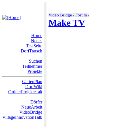
Video Bridge
/
Forum
/
Make TV
Home
Neues
TestSeite
DorfTratsch
Suchen
Teilnehmer
Projekte
GartenPlan
DorfWiki
OrdnerProjekte_alt
Dörfer
NeueArbeit
VideoBridge
VillageInnovationTalk