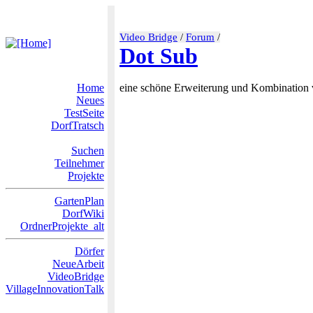
Video Bridge
/
Forum
/
Dot Sub
Home
eine schöne Erweiterung und Kombination
Neues
TestSeite
DorfTratsch
Suchen
Teilnehmer
Projekte
GartenPlan
DorfWiki
OrdnerProjekte_alt
Dörfer
NeueArbeit
VideoBridge
VillageInnovationTalk