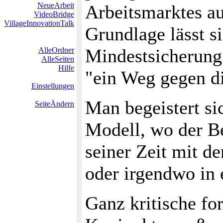
NeueArbeit
Arbeitsmarktes au
VideoBridge
VillageInnovationTalk
Grundlage lässt si
Mindestsicherung
AlleOrdner
AlleSeiten
Hilfe
"ein Weg gegen di
Einstellungen
Man begeistert s
SeiteÄndern
Modell, wo der Be
seiner Zeit mit d
oder irgendwo in
Ganz kritische fo