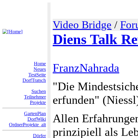
Video Bridge
/
For
Diens Talk Re
Home
FranzNahrada
Neues
TestSeite
DorfTratsch
"Die Mindestsiche
Suchen
erfunden" (Niessl
Teilnehmer
Projekte
GartenPlan
Allen Erfahrungen
DorfWiki
OrdnerProjekte_alt
prinzipiell als L
Dörfer