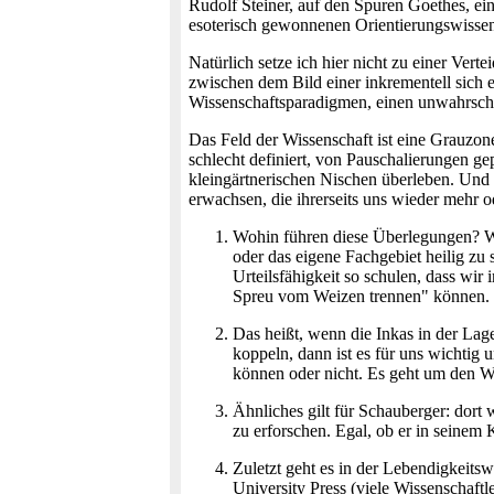
Rudolf Steiner, auf den Spuren Goethes, ein
esoterisch gewonnenen Orientierungswissen
Natürlich setze ich hier nicht zu einer Ver
zwischen dem Bild einer inkrementell sich e
Wissenschaftsparadigmen, einen unwahrschein
Das Feld der Wissenschaft ist eine Grauzon
schlecht definiert, von Pauschalierungen ge
kleingärtnerischen Nischen überleben. Und 
erwachsen, die ihrerseits uns wieder mehr 
Wohin führen diese Überlegungen? Woh
oder das eigene Fachgebiet heilig zu
Urteilsfähigkeit so schulen, dass wi
Spreu vom Weizen trennen" können.
Das heißt, wenn die Inkas in der La
koppeln, dann ist es für uns wichtig
können oder nicht. Es geht um den Wo
Ähnliches gilt für Schauberger: do
zu erforschen. Egal, ob er in seinem
Zuletzt geht es in der Lebendigkeits
University Press (viele Wissenschaft