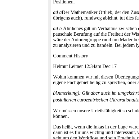
Positionen.
ad a
Der Mathematiker Ortlieb, der den Zusa
übrigens auch), rundweg ablehnt, tut dies f
ad b
Ähnliches gilt im Verhältnis zwischen d
pauschale Berufung auf die Freiheit der Wis
wäre der Autorengruppe rund um Mader besse
zu analysieren und zu handeln. Bei jedem ly
Comment History
Helmut Leitner 12:34am Dec 17
Wohin kommen wir mit diesen Überlegungen?
eigene Fachgebiet heilig zu sprechen, oder
(Anmerkung): Gilt aber auch im umgekehrten 
postulierten eurozentrischen Ultrarationali
Wir müssen unsere Urteilsfähigkeit so schu
können.
Das heißt, wenn die Inkas in der Lage war
dann ist es für uns wichtig und interessant
geht um den Workflow und sein Ergebnis, ni