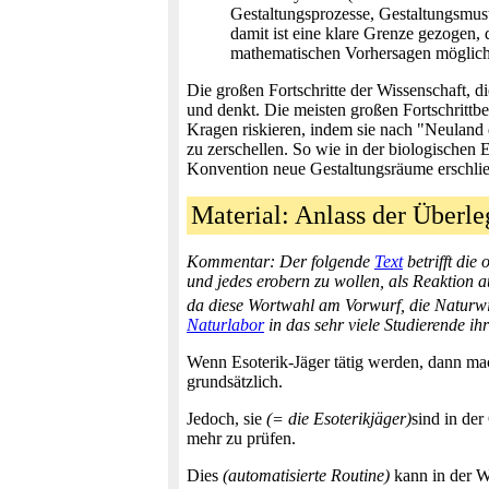
Gestaltungsprozesse, Gestaltungsmus
damit ist eine klare Grenze gezogen,
mathematischen Vorhersagen möglich
Die großen Fortschritte der Wissenschaft, 
und denkt. Die meisten großen Fortschrittb
Kragen riskieren, indem sie nach "Neuland d
zu zerschellen. So wie in der biologischen
Konvention neue Gestaltungsräume erschlie
Material: Anlass der Überl
Kommentar: Der folgende
Text
betrifft die
und jedes erobern zu wollen, als Reaktion a
da diese Wortwahl am Vorwurf, die Naturwis
Naturlabor
in das sehr viele Studierende ih
Wenn Esoterik-Jäger tätig werden, dann mac
grundsätzlich.
Jedoch, sie
(= die Esoterikjäger)
sind in de
mehr zu prüfen.
Dies
(automatisierte Routine)
kann in der Wi