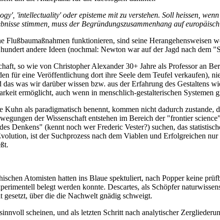
ogy', 'intellectuality' oder episteme mit zu verstehen. Soll heissen, w
gebnisse stimmen, muss der Begründungszusammenhang auf europäisch 
seine Flußbaumaßnahmen funktionieren, sind seine Herangehensweisen 
h hundert andere Ideen (nochmal: Newton war auf der Jagd nach dem "St
schaft, so wie von Christopher Alexander 30+ Jahre als Professor an B
den für eine Veröffentlichung dort ihre Seele dem Teufel verkaufen), 
 das was wir darüber wissen bzw. aus der Erfahrung des Gestaltens wi
arkeit ermöglicht, auch wenn in menschlich-gestalterischen Systemen 
die Kuhn als paradigmatisch benennt, kommen nicht dadurch zustande, 
ewegungen der Wissenschaft entstehen im Bereich der "frontier scienc
es Denkens" (kennt noch wer Frederic Vester?) suchen, das statistisch
 Evolution, ist der Suchprozess nach dem Viablen und Erfolgreichen nur
ßt.
ischen Atomisten hatten ins Blaue spektuliert, nach Popper keine prüf
xperimentell belegt werden konnte. Descartes, als Schöpfer naturwissen
lt gesetzt, über die die Nachwelt gnädig schweigt.
sinnvoll scheinen, und als letzten Schritt nach analytischer Zergliede