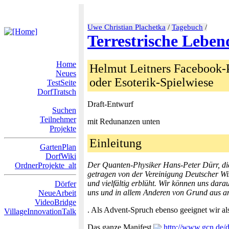
Uwe Christian Plachetka
/
Tagebuch
/
Terrestrische Leben
Home
Helmut Leitners Facebook-P
Neues
oder Esoterik-Spielwiese
TestSeite
DorfTratsch
Draft-Entwurf
Suchen
Teilnehmer
mit Redunanzen unten
Projekte
Einleitung
GartenPlan
DorfWiki
Der Quanten-Physiker Hans-Peter Dürr, die
OrdnerProjekte_alt
getragen von der Vereinigung Deutscher Wis
und vielfältig erblüht. Wir können uns darau
Dörfer
uns und in allem Anderen von Grund aus an
NeueArbeit
VideoBridge
. Als Advent-Spruch ebenso geeignet wir a
VillageInnovationTalk
Das ganze Manifest
http://www.gcn.de/