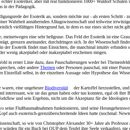
 echter Esoteriker, aber mit real funktionieren 1000+ Waldorf Schulen 
s in der Pädagogik.
teidigungsrede der Esoterik an, sondern möchte nur - als ersten Schritt
iner Wahrheit annähernden Alltagswissenschaft und teilweise irrwitzige
lich vielfältigen Hintergrund hat, in dem es nur eines sicher nicht gi
e, meinetwegen eine sehr hellgraue. Das Feld der Esoterik ist eine Gr
prägt, grenzen aneinander, durchdringen sich. In der Wissenschaft finde
in der Esoterik findet man Einsichten, die manchmal intuitiv erfunde
oder wenig akzeptabel oder inakzeptabel erscheinen mögen.
l in erster Linie dazu, dass Pauschalierungen weder bei Themenfelder
 sprechen, oder andere
Themen
oder Personen pauschal, mit einer Punze
r im Einzelfall selbst, in der einzelnen Aussage oder Hypothese das W
ge waren, eine ungeheure
Biodiversität
der Kartoffel herzustellen, und
 und interessant, wie sie das getan haben oder tun konnten, egal ob ih
rkflow und sein Ergebnis, nicht um die Akzeptanz für die Ideologien d
rt wo seine Flußbaumaßnahmen funktionieren, sind seine Herangehensw
 Kopf auch esoterisch-grenzüberschreitende Ideen hatte (nochmal: Newt
wissenschaft, so wie von Christopher Alexander 30+ Jahre als Professo
ler würden für ein Buch bei OUP dem Teufel ihre Seele verkaufen), ni