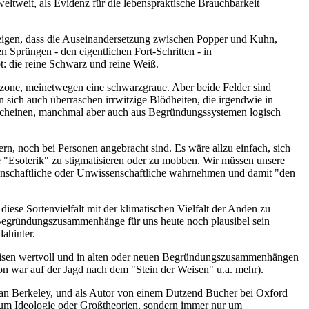
weltweit, als Evidenz für die lebenspraktische Brauchbarkeit
 - zeigen, dass die Auseinandersetzung zwischen Popper und Kuhn,
n Sprüngen - den eigentlichen Fort-Schritten - in
bt: die reine Schwarz und reine Weiß.
auzone, meinetwegen eine schwarzgraue. Aber beide Felder sind
n sich auch überraschen irrwitzige Blödheiten, die irgendwie in
n scheinen, manchmal aber auch aus Begründungssystemen logisch
n, noch bei Personen angebracht sind. Es wäre allzu einfach, sich
 "Esoterik" zu stigmatisieren oder zu mobben. Wir müssen unsere
issenschaftliche oder Unwissenschaftliche wahrnehmen und damit "den
 diese Sortenvielfalt mit der klimatischen Vielfalt der Anden zu
re Begründungszusammenhänge für uns heute noch plausibel sein
ahinter.
eisen wertvoll und in alten oder neuen Begründungszusammenhängen
on war auf der Jagd nach dem "Stein der Weisen" u.a. mehr).
r an Berkeley, und als Autor von einem Dutzend Bücher bei Oxford
e um Ideologie oder Großtheorien, sondern immer nur um