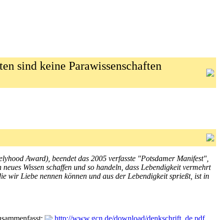
ten sind keine Parawissenschaften
velyhood Award), beendet das 2005 verfasste "Potsdamer Manifest",
n neues Wissen schaffen und so handeln, dass Lebendigkeit vermehrt
die wir Liebe nennen können und aus der Lebendigkeit sprießt, ist in
zusammenfasst:
http://www.gcn.de/download/denkschrift_de.pdf