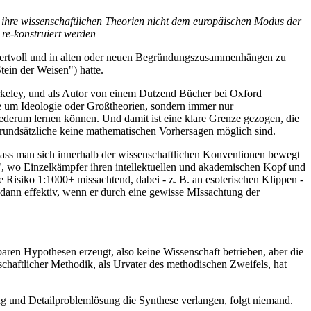
enn ihre wissenschaftlichen Theorien nicht dem europäischen Modus der
re-konstruiert werden
wertvoll und in alten oder neuen Begründungszusammenhängen zu
ein der Weisen") hatte.
erkeley, und als Autor von einem Dutzend Bücher bei Oxford
nie um Ideologie oder Großtheorien, sondern immer nur
ederum lernen können. Und damit ist eine klare Grenze gezogen, die
grundsätzliche keine mathematischen Vorhersagen möglich sind.
dass man sich innerhalb der wissenschaftlichen Konventionen bewegt
e", wo Einzelkämpfer ihren intellektuellen und akademischen Kopf und
e Risiko 1:1000+ missachtend, dabei - z. B. an esoterischen Klippen -
 dann effektiv, wenn er durch eine gewisse MIssachtung der
baren Hypothesen erzeugt, also keine Wissenschaft betrieben, aber die
schaftlicher Methodik, als Urvater des methodischen Zweifels, hat
rung und Detailproblemlösung die Synthese verlangen, folgt niemand.