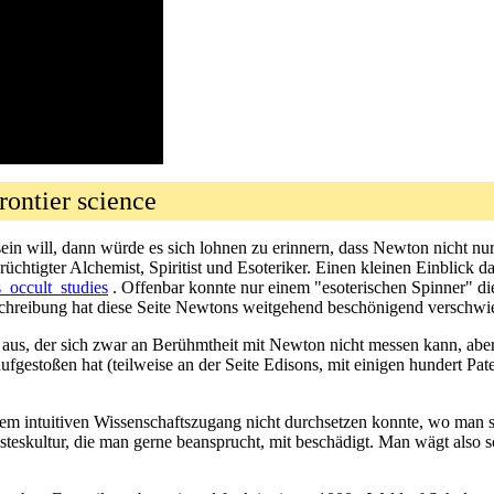
rontier science
ein will, dann würde es sich lohnen zu erinnern, dass Newton nicht nu
üchtigter Alchemist, Spiritist und Esoteriker. Einen kleinen Einblick d
s_occult_studies
. Offenbar konnte nur einem "esoterischen Spinner" die
chreibung hat diese Seite Newtons weitgehend beschönigend verschwi
a aus, der sich zwar an Berühmtheit mit Newton nicht messen kann, aber
fgestoßen hat (teilweise an der Seite Edisons, mit einigen hundert Pate
em intuitiven Wissenschaftszugang nicht durchsetzen konnte, wo man si
steskultur, die man gerne beansprucht, mit beschädigt. Man wägt also