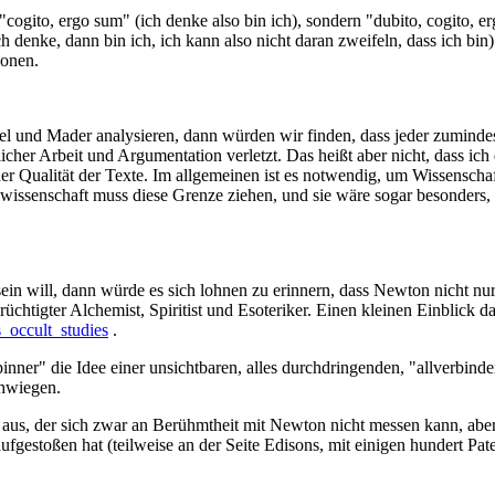
"cogito, ergo sum" (ich denke also bin ich), sondern "dubito, cogito, e
h denke, dann bin ich, ich kann also nicht daran zweifeln, dass ich bin
zonen.
 und Mader analysieren, dann würden wir finden, dass jeder zumindest 
cher Arbeit und Argumentation verletzt. Das heißt aber nicht, dass ich 
er Qualität der Texte. Im allgemeinen ist es notwendig, um Wissenschaf
issenschaft muss diese Grenze ziehen, und sie wäre sogar besonders, i
ein will, dann würde es sich lohnen zu erinnern, dass Newton nicht nu
üchtigter Alchemist, Spiritist und Esoteriker. Einen kleinen Einblick d
s_occult_studies
.
inner" die Idee einer unsichtbaren, alles durchdringenden, "allverbin
hwiegen.
a aus, der sich zwar an Berühmtheit mit Newton nicht messen kann, aber
fgestoßen hat (teilweise an der Seite Edisons, mit einigen hundert Pate