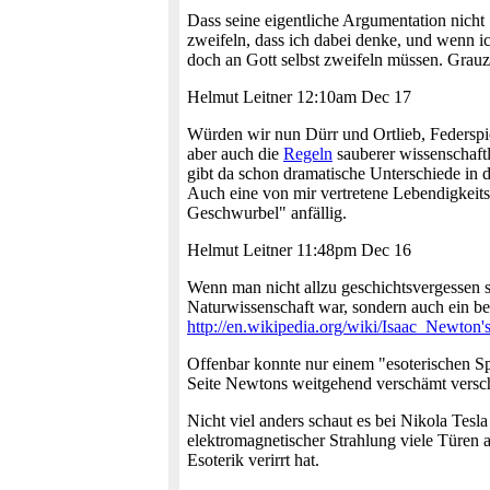
Dass seine eigentliche Argumentation nicht 
zweifeln, dass ich dabei denke, und wenn ic
doch an Gott selbst zweifeln müssen. Grau
Helmut Leitner 12:10am Dec 17
Würden wir nun Dürr und Ortlieb, Federspiel
aber auch die
Regeln
sauberer wissenschaftli
gibt da schon dramatische Unterschiede in d
Auch eine von mir vertretene Lebendigkeitsw
Geschwurbel" anfällig.
Helmut Leitner 11:48pm Dec 16
Wenn man nicht allzu geschichtsvergessen s
Naturwissenschaft war, sondern auch ein ber
http://en.wikipedia.org/wiki/Isaac_Newton'
Offenbar konnte nur einem "esoterischen Sp
Seite Newtons weitgehend verschämt versc
Nicht viel anders schaut es bei Nikola Tesl
elektromagnetischer Strahlung viele Türen au
Esoterik verirrt hat.