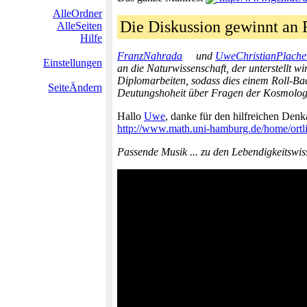
AlleOrdner
Die Diskussion gewinnt an 
AlleSeiten
Hilfe
FranzNahrada
und
UweChristianPlache
Einstellungen
an die Naturwissenschaft, der unterstellt w
Diplomarbeiten, sodass dies einem Roll-Bac
SeiteÄndern
Deutungshoheit über Fragen der Kosmolog
Hallo
Uwe
, danke für den hilfreichen Denk
http://www.math.uni-hamburg.de/home/ortl
Passende Musik ... zu den Lebendigkeitswi