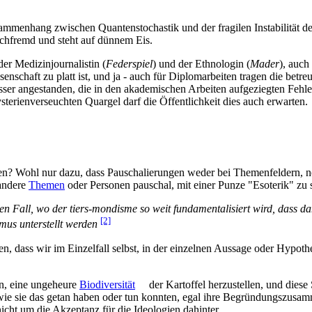
mmenhang zwischen Quantenstochastik und der fragilen Instabilität des 
achfremd und steht auf dünnem Eis.
er Medizinjournalistin (
Federspiel
) und der Ethnologin (
Mader
), auc
senschaft zu platt ist, und ja - auch für Diplomarbeiten tragen die be
r angestanden, die in den akademischen Arbeiten aufgeziegten Fehler 
sterienverseuchten Quargel darf die Öffentlichkeit dies auch erwarten.
 Wohl nur dazu, dass Pauschalierungen weder bei Themenfeldern, noch
 andere
Themen
oder Personen pauschal, mit einer Punze "Esoterik" zu 
Fall, wo der tiers-mondisme so weit fundamentalisiert wird, dass damit
[2]
smus unterstellt werden
len, dass wir im Einzelfall selbst, in der einzelnen Aussage oder Hyp
en, eine ungeheure
Biodiversität
der Kartoffel herzustellen, und diese 
, wie sie das getan haben oder tun konnten, egal ihre Begründungszusa
cht um die Akzeptanz für die Ideologien dahinter.