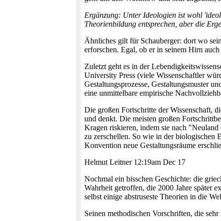
Ergänzung: Unter Ideologien ist wohl 'ideol
Theorienbildung entsprechen, aber die Er
Ähnliches gilt für Schauberger: dort wo 
erforschen. Egal, ob er in seinem Hirn auc
Zuletzt geht es in der Lebendigkeitswissen
University Press (viele Wissenschaftler wür
Gestaltungsprozesse, Gestaltungsmuster und
eine unmittelbare empirische Nachvollziehb
Die großen Fortschritte der Wissenschaft, 
und denkt. Die meisten großen Fortschrittb
Kragen riskieren, indem sie nach "Neuland d
zu zerschellen. So wie in der biologischen
Konvention neue Gestaltungsräume erschlie
Helmut Leitner 12:19am Dec 17
Nochmal ein bisschen Geschichte: die griech
Wahrheit getroffen, die 2000 Jahre später e
selbst einige abstruseste Theorien in die We
Seinen methodischen Vorschriften, die sehr 