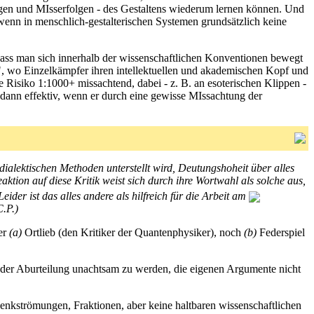
lgen und MIsserfolgen - des Gestaltens wiederum lernen können. Und
 wenn in menschlich-gestalterischen Systemen grundsätzlich keine
dass man sich innerhalb der wissenschaftlichen Konventionen bewegt
e", wo Einzelkämpfer ihren intellektuellen und akademischen Kopf und
e Risiko 1:1000+ missachtend, dabei - z. B. an esoterischen Klippen -
 dann effektiv, wenn er durch eine gewisse MIssachtung der
dialektischen Methoden unterstellt wird, Deutungshoheit über alles
ktion auf diese Kritik weist sich durch ihre Wortwahl als solche aus,
 Leider ist das alles andere als hilfreich für die Arbeit am
C.P.)
der
(a)
Ortlieb (den Kritiker der Quantenphysiker), noch
(b)
Federspiel
e der Aburteilung unachtsam zu werden, die eigenen Argumente nicht
Denkströmungen, Fraktionen, aber keine haltbaren wissenschaftlichen