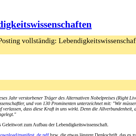
digkeitswissenschaften
osting vollständig: Lebendigkeitswissenschaf
ses Jahr verstorbener Träger des Alternativen Nobelpreises (Right Li
senschaftler, und von 130 Prominenten unterzeichnet mit: "Wir müsse
f verlassen, dass diese Kraft in uns wirkt. Denn die Allverbundenheit, 
gelegt."
ls Geleitwort zum Aufbau der Lebendigkeitswissenschaft.
download/manifest_de.pdf
bzw. die etwas längere Denkschrift, das es 