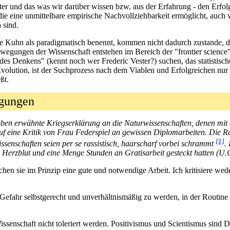
ter und das was wir darüber wissen bzw. aus der Erfahrung - den Erfo
 die eine unmittelbare empirische Nachvollziehbarkeit ermöglicht, auch
 sind.
die Kuhn als paradigmatisch benennt, kommen nicht dadurch zustande, 
ewegungen der Wissenschaft entstehen im Bereich der "frontier scienc
es Denkens" (kennt noch wer Frederic Vester?) suchen, das statistisch
 Evolution, ist der Suchprozess nach dem Viablen und Erfolgreichen nur
ßt.
egungen
 oben erwähnte Kriegserklärung an die Naturwissenschaften, denen mit 
uf eine Kritik von Frau Federspiel an gewissen Diplomarbeiten. Die Rea
[1]
senschaften seien per se rassistisch, haarscharf vorbei schrammt
.
r Herzblut und eine Menge Stunden an Gratisarbeit gesteckt hatten (U.
hen sie im Prinzip eine gute und notwendige Arbeit. Ich kritisiere we
r Gefahr selbstgerecht und unverhältnismäßig zu werden, in der Routin
ssenschaft nicht toleriert werden. Positivismus und Scientismus sind 