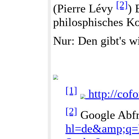
[2]
(Pierre Lévy
) 
philosphisches Ko
Nur: Den gibt's w
[1]
http://cof
[2]
Google Abfr
hl=de&amp;q=P