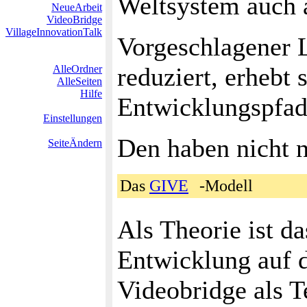
Weltsystem auch a
NeueArbeit
VideoBridge
VillageInnovationTalk
Vorgeschlagener 
reduziert, erhebt
AlleOrdner
AlleSeiten
Hilfe
Entwicklungspfa
Einstellungen
Den haben nicht nu
SeiteÄndern
Das
GIVE
-Modell
Als Theorie ist d
Entwicklung auf
Videobridge als 