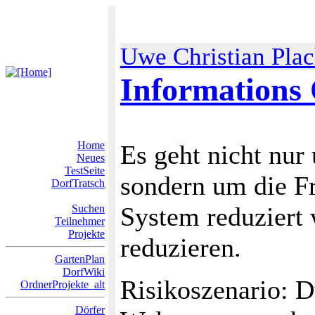
Uwe Christian Pla
Informations
Home
Es geht nicht nur
Neues
TestSeite
sondern um die Fr
DorfTratsch
System reduziert 
Suchen
Teilnehmer
Projekte
reduzieren.
GartenPlan
DorfWiki
Risikoszenario: D
OrdnerProjekte_alt
Dörfer