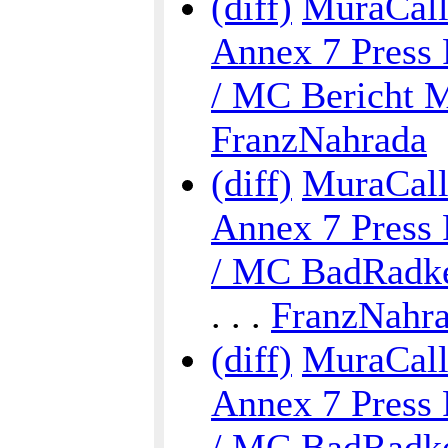
(diff)
MuraCalli
Annex 7 Press 
/ MC Bericht M
FranzNahrada
(diff)
MuraCalli
Annex 7 Press 
/ MC BadRadke
. . .
FranzNahr
(diff)
MuraCalli
Annex 7 Press 
/ MC BadRadke