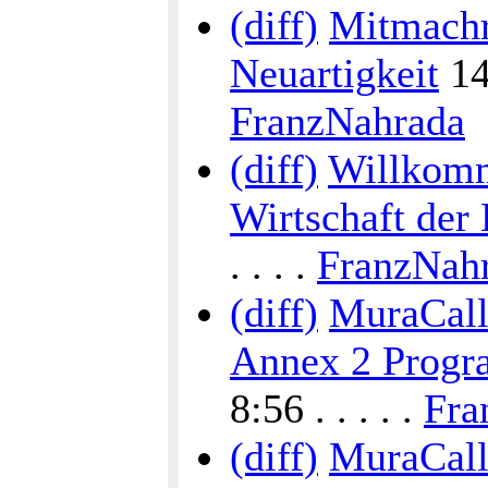
(diff)
Mitmachr
Neuartigkeit
14:
FranzNahrada
(diff)
Willkomm
Wirtschaft der
. . . .
FranzNah
(diff)
MuraCalli
Annex 2 Progra
8:56 . . . . .
Fra
(diff)
MuraCalli