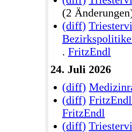
(2 Änderungen) .
(diff)
Triestervi
Bezirkspolitike
.
FritzEndl
24. Juli 2026
(diff)
Medizinr
(diff)
FritzEnd
FritzEndl
(diff)
Triestervi