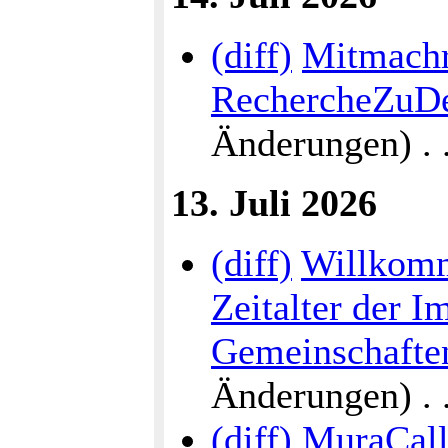
(diff)
Mitmach
RechercheZuDe
Änderungen) . . 
13. Juli 2026
(diff)
Willkomm
Zeitalter der I
Gemeinschaften
Änderungen) . . 
(diff)
MuraCall