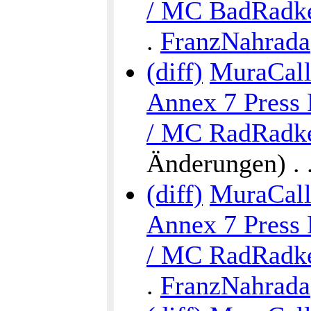
/ MC BadRadke
.
FranzNahrada
(diff)
MuraCalli
Annex 7 Press 
/ MC RadRadke
Änderungen) . . 
(diff)
MuraCalli
Annex 7 Press 
/ MC RadRadke
.
FranzNahrada