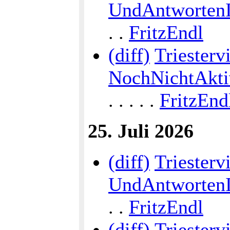
UndAntwortenI
. .
FritzEndl
(diff)
Triestervi
NochNichtAkti
. . . . .
FritzEnd
25. Juli 2026
(diff)
Triesterv
UndAntwortenI
. .
FritzEndl
(diff)
Triesterv