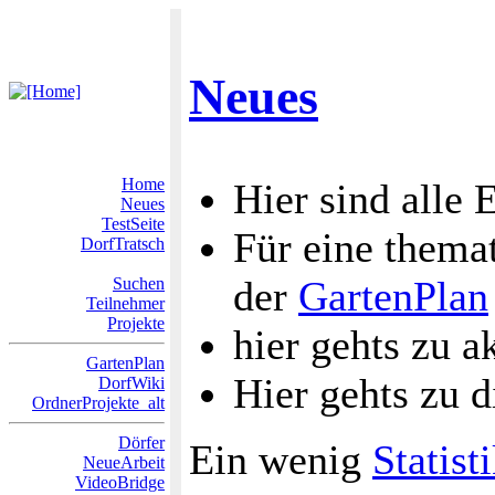
Neues
Home
Hier sind alle 
Neues
TestSeite
Für eine themat
DorfTratsch
der
GartenPlan
Suchen
Teilnehmer
Projekte
hier gehts zu a
GartenPlan
Hier gehts zu 
DorfWiki
OrdnerProjekte_alt
Dörfer
Ein wenig
Statist
NeueArbeit
VideoBridge