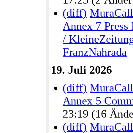
(diff)
MuraCalli
Annex 7 Press 
/ KleineZeitun
FranzNahrada
19. Juli 2026
(diff)
MuraCalli
Annex 5 Commu
23:19 (16 Änder
(diff)
MuraCalli