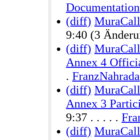
Documentation
(diff)
MuraCalli
9:40 (3 Änderun
(diff)
MuraCalli
Annex 4 Offici
.
FranzNahrada
(diff)
MuraCalli
Annex 3 Partic
9:37 . . . . .
Fra
(diff)
MuraCalli