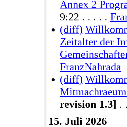
Annex 2 Progra
9:22 . . . . .
Fra
(diff)
Willkomm
Zeitalter der I
Gemeinschafte
FranzNahrada
(diff)
Willkomm
Mitmachraeum
revision 1.3]
. .
15. Juli 2026