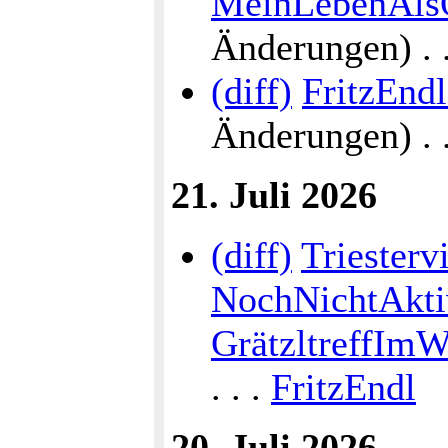
MeinLebenAlsÖ
Änderungen) . . 
(diff)
FritzEnd
Änderungen) . . 
21. Juli 2026
(diff)
Triestervi
NochNichtAktiv
GrätzltreffImW
. . .
FritzEndl
20. Juli 2026