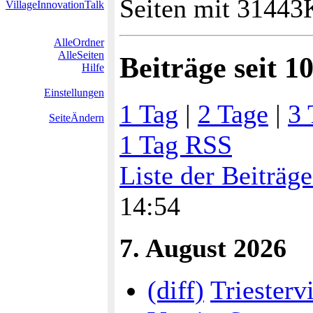
Seiten mit 31443
VillageInnovationTalk
AlleOrdner
AlleSeiten
Beiträge seit 1
Hilfe
Einstellungen
1 Tag
|
2 Tage
|
3 
SeiteÄndern
1 Tag RSS
Liste der Beiträg
14:54
7. August 2026
(diff)
Triesterv