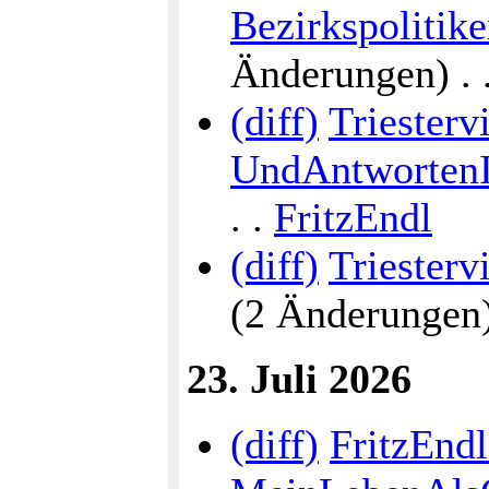
Bezirkspolitike
Änderungen) . . 
(diff)
Triesterv
UndAntwortenI
. .
FritzEndl
(diff)
Triesterv
(2 Änderungen) .
23. Juli 2026
(diff)
FritzEndl