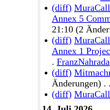
(diff)
MuraCalli
Annex 5 Commu
21:10 (2 Änderu
(diff)
MuraCalli
Annex 1 Proje
.
FranzNahrada
(diff)
Mitmachr
Änderungen) . . 
(diff)
MuraCall
14. Juli 2026