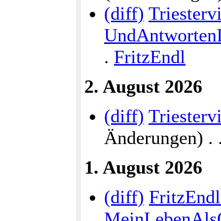
(diff)
Triesterv
UndAntwortenI
.
FritzEndl
2. August 2026
(diff)
Triesterv
Änderungen) . . 
1. August 2026
(diff)
FritzEndl
MeinLebenAlsÖ