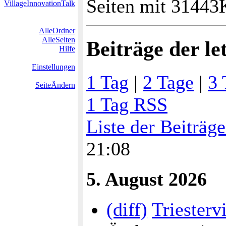
Seiten mit 31443
VillageInnovationTalk
AlleOrdner
AlleSeiten
Beiträge der le
Hilfe
Einstellungen
1 Tag
|
2 Tage
|
3 
SeiteÄndern
1 Tag RSS
Liste der Beiträg
21:08
5. August 2026
(diff)
Triesterv