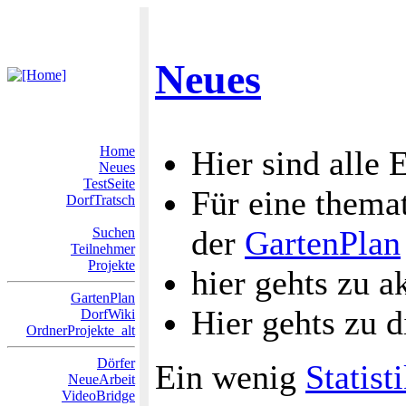
Neues
Home
Hier sind alle 
Neues
TestSeite
Für eine themat
DorfTratsch
der
GartenPlan
Suchen
Teilnehmer
Projekte
hier gehts zu a
GartenPlan
Hier gehts zu 
DorfWiki
OrdnerProjekte_alt
Dörfer
Ein wenig
Statist
NeueArbeit
VideoBridge