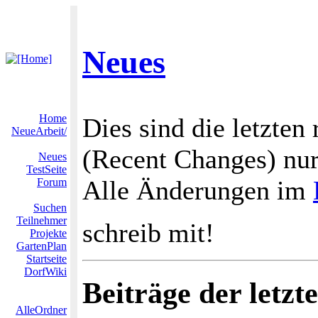
Neues
Home
Dies sind die letzten
NeueArbeit/
(Recent Changes) nur
Neues
TestSeite
Alle Änderungen im
Forum
Suchen
Teilnehmer
schreib mit!
Projekte
GartenPlan
Startseite
DorfWiki
Beiträge der letzt
AlleOrdner