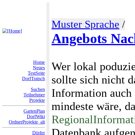
Muster Sprache
/
Angebots Nac
Home
Wer lokal poduzie
Neues
TestSeite
sollte sich nicht
DorfTratsch
Information auch 
Suchen
Teilnehmer
Projekte
mindeste wäre, da
GartenPlan
RegionalInforma
DorfWiki
OrdnerProjekte_alt
Datenbank aufge
Dörfer