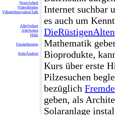
NeueArbeit
Internet suchbar u
VideoBridge
VillageInnovationTalk
es auch um Kennt
AlleOrdner
DieRüstigenAlten
AlleSeiten
Hilfe
Mathematik geben
Einstellungen
Bioprodukte, kann
SeiteÄndern
Kurs über erste H
Pilzesuchen begle
bezüglich
Fremd
geben, als Archit
Solaranlage install