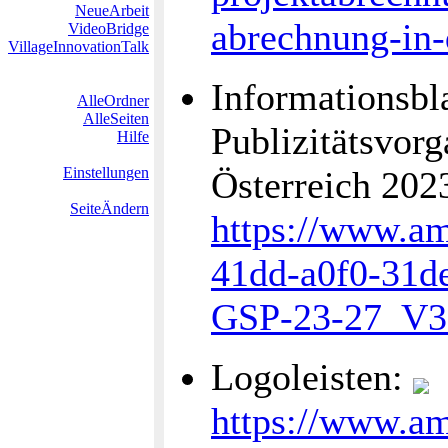
NeueArbeit
abrechnung-in-
VideoBridge
VillageInnovationTalk
Informationsbl
AlleOrdner
AlleSeiten
Publizitätsvor
Hilfe
Einstellungen
Österreich 20
SeiteÄndern
https://www.am
41dd-a0f0-31de
GSP-23-27_V3
Logoleisten:
https://www.am