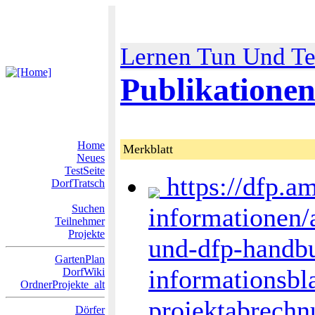
Lernen Tun Und Te
Publikatione
Home
Merkblatt
Neues
TestSeite
https://dfp.a
DorfTratsch
Suchen
informationen/
Teilnehmer
Projekte
und-dfp-handb
GartenPlan
informationsbla
DorfWiki
OrdnerProjekte_alt
projektabrechn
Dörfer