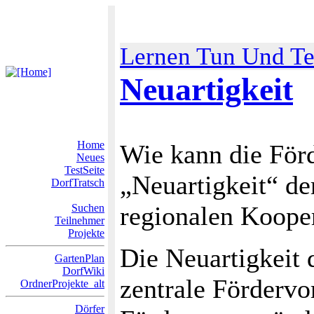
Lernen Tun Und Te
Neuartigkeit
Home
Wie kann die För
Neues
TestSeite
„Neuartigkeit“ de
DorfTratsch
regionalen Koope
Suchen
Teilnehmer
Projekte
Die Neuartigkeit 
GartenPlan
DorfWiki
zentrale Fördervo
OrdnerProjekte_alt
Dörfer