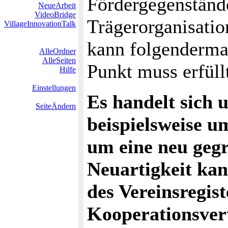
Fördergegenstände
NeueArbeit
VideoBridge
Trägerorganisatio
VillageInnovationTalk
kann folgenderma
AlleOrdner
AlleSeiten
Punkt muss erfüllt
Hilfe
Einstellungen
Es handelt sich 
SeiteÄndern
beispielsweise u
um eine neu geg
Neuartigkeit kan
des Vereinsregis
Kooperationsver