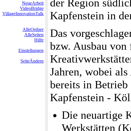
der Region südlic
NeueArbeit
VideoBridge
Kapfenstein in de
VillageInnovationTalk
AlleOrdner
Das vorgeschlagen
AlleSeiten
Hilfe
bzw. Ausbau von 
Einstellungen
Kreativwerkstätte
SeiteÄndern
Jahren, wobei al
bereits in Betrie
Kapfenstein - Köl
Die neuartige 
Werkstätten (K