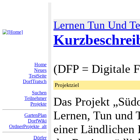
Lernen Tun Und Te
Kurzbeschre
Home
(DFP = Digitale 
Neues
TestSeite
DorfTratsch
Projektziel
Suchen
Das Projekt „Süd
Teilnehmer
Projekte
Lernen, Tun und T
GartenPlan
DorfWiki
einer Ländlichen 
OrdnerProjekte_alt
Dörfer