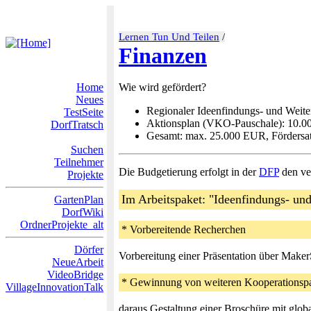
Lernen Tun Und Teilen
/
Finanzen
Home
Wie wird gefördert?
Neues
Regionaler Ideenfindungs- und Weite
TestSeite
Aktionsplan (VKO-Pauschale): 10.
DorfTratsch
Gesamt: max. 25.000 EUR, Fördersa
Suchen
Teilnehmer
Die Budgetierung erfolgt in der
DFP
den ver
Projekte
Im Arbeitspaket: "Ideenfindungs- un
GartenPlan
DorfWiki
OrdnerProjekte_alt
* Vorbereitende Recherchen
Dörfer
Vorbereitung einer Präsentation über Maker
NeueArbeit
VideoBridge
* Gewinnung von weiteren Kooperationspa
VillageInnovationTalk
daraus Gestaltung einer Broschüre mit glo