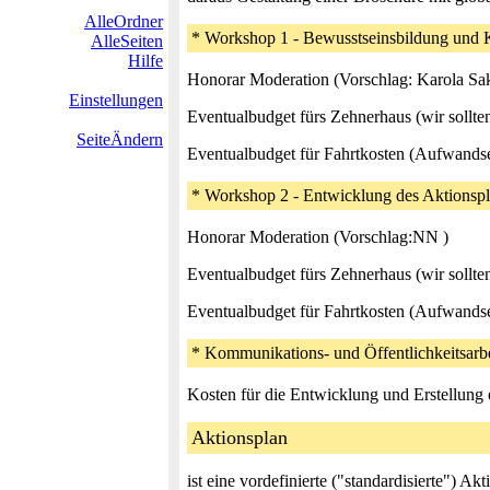
AlleOrdner
* Workshop 1 - Bewusstseinsbildung und
AlleSeiten
Hilfe
Honorar Moderation (Vorschlag: Karola Sa
Einstellungen
Eventualbudget fürs Zehnerhaus (wir sollt
SeiteÄndern
Eventualbudget für Fahrtkosten (Aufwands
* Workshop 2 - Entwicklung des Aktionsp
Honorar Moderation (Vorschlag:NN )
Eventualbudget fürs Zehnerhaus (wir sollt
Eventualbudget für Fahrtkosten (Aufwands
* Kommunikations- und Öffentlichkeitsarbe
Kosten für die Entwicklung und Erstellung
Aktionsplan
ist eine vordefinierte ("standardisierte") Ak