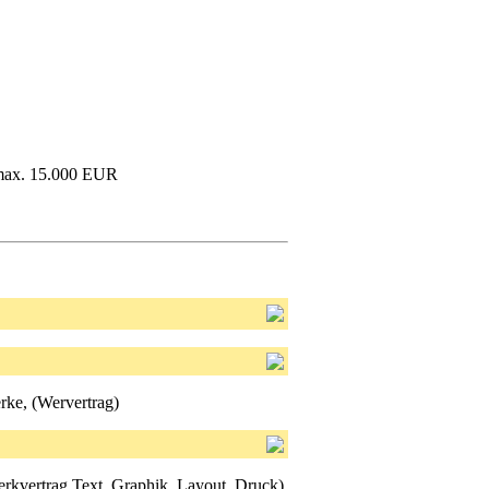
: max. 15.000 EUR
rke, (Wervertrag)
rkvertrag Text, Graphik, Layout, Druck).