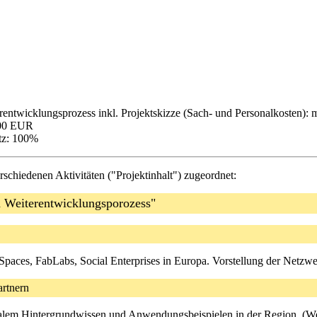
rentwicklungsprozess inkl. Projektskizze (Sach- und Personalkosten)
000 EUR
tz: 100%
schiedenen Aktivitäten ("Projektinhalt") zugeordnet:
d Weiterentwicklungsporozess"
Spaces, FabLabs, Social Enterprises in Europa. Vorstellung der Netzwe
rtnern
balem Hintergrundwissen und Anwendungsbeispielen in der Region. (We