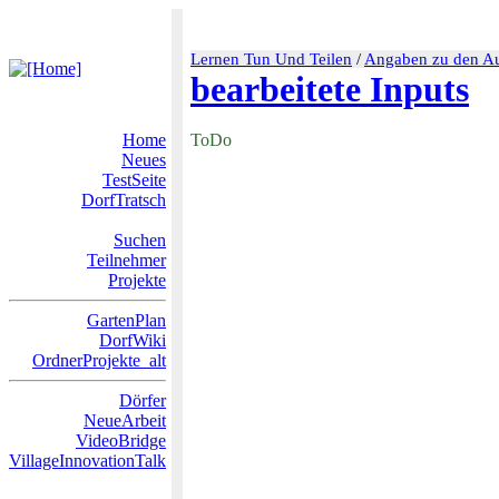
Lernen Tun Und Teilen
/
Angaben zu den Au
bearbeitete Inputs
Home
ToDo
Neues
TestSeite
DorfTratsch
Suchen
Teilnehmer
Projekte
GartenPlan
DorfWiki
OrdnerProjekte_alt
Dörfer
NeueArbeit
VideoBridge
VillageInnovationTalk