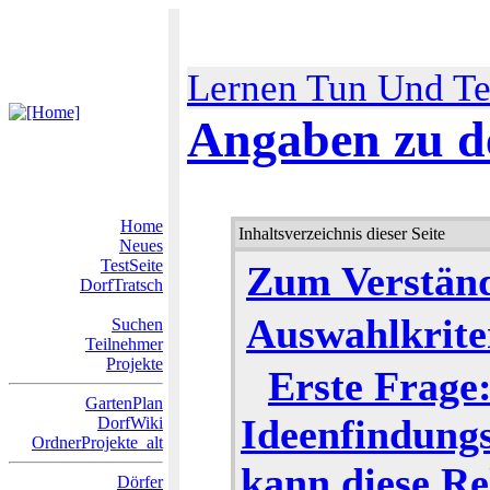
Lernen Tun Und Te
Angaben zu d
Home
Inhaltsverzeichnis dieser Seite
Neues
TestSeite
Zum Verständn
DorfTratsch
Auswahlkrite
Suchen
Teilnehmer
Projekte
Erste Frage
GartenPlan
Ideenfindungs
DorfWiki
OrdnerProjekte_alt
kann diese Re
Dörfer