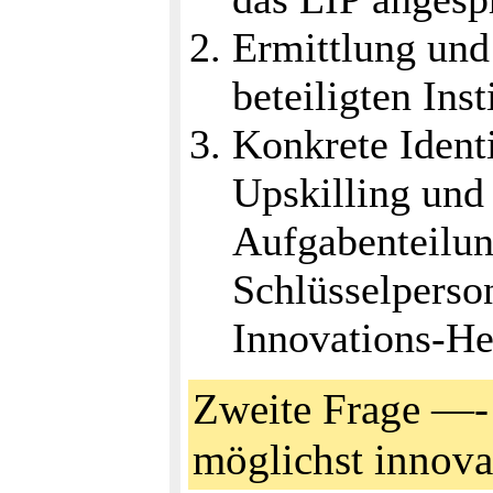
Ermittlung und
beteiligten Ins
Konkrete Identi
Upskilling und
Aufgabenteilun
Schlüsselperso
Innovations-H
Zweite Frage —-
möglichst innova