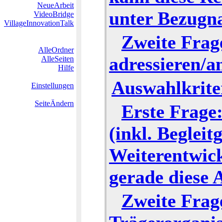
NeueArbeit
unter Bezugna
VideoBridge
VillageInnovationTalk
Zweite Frag
AlleOrdner
adressieren/a
AlleSeiten
Hilfe
Auswahlkrite
Einstellungen
SeiteÄndern
Erste Frage:
(inkl. Beglei
Weiterentwic
gerade diese 
Zweite Frage