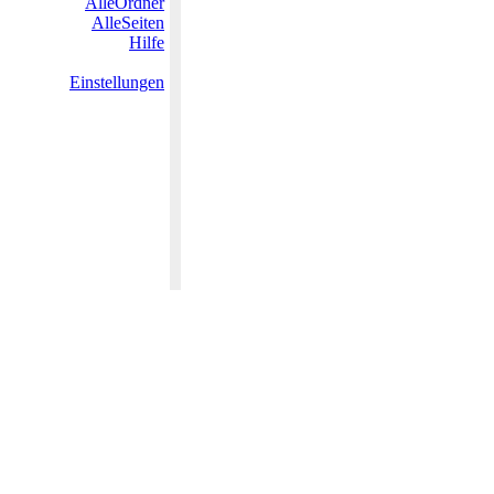
AlleOrdner
AlleSeiten
Hilfe
Einstellungen