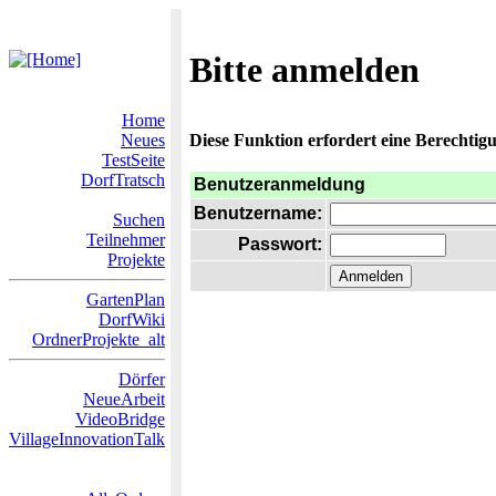
Bitte anmelden
Home
Neues
Diese Funktion erfordert eine Berechtigu
TestSeite
DorfTratsch
Benutzeranmeldung
Benutzername:
Suchen
Teilnehmer
Passwort:
Projekte
GartenPlan
DorfWiki
OrdnerProjekte_alt
Dörfer
NeueArbeit
VideoBridge
VillageInnovationTalk