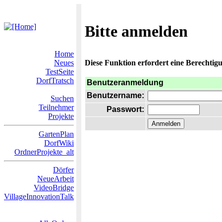
Bitte anmelden
Home
Neues
Diese Funktion erfordert eine Berechtigu
TestSeite
DorfTratsch
Benutzeranmeldung
Benutzername:
Suchen
Teilnehmer
Passwort:
Projekte
GartenPlan
DorfWiki
OrdnerProjekte_alt
Dörfer
NeueArbeit
VideoBridge
VillageInnovationTalk