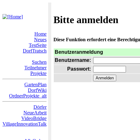
Bitte anmelden
Home
Neues
Diese Funktion erfordert eine Berechtigu
TestSeite
DorfTratsch
Benutzeranmeldung
Benutzername:
Suchen
Teilnehmer
Passwort:
Projekte
GartenPlan
DorfWiki
OrdnerProjekte_alt
Dörfer
NeueArbeit
VideoBridge
VillageInnovationTalk