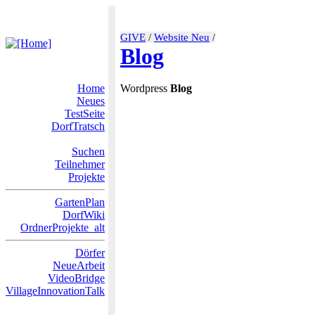
GIVE
/
Website Neu
/
Blog
Home
Wordpress
Blog
Neues
TestSeite
DorfTratsch
Suchen
Teilnehmer
Projekte
GartenPlan
DorfWiki
OrdnerProjekte_alt
Dörfer
NeueArbeit
VideoBridge
VillageInnovationTalk