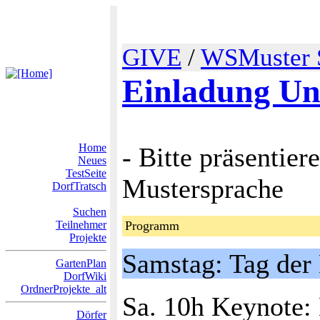
GIVE
/
WSMuster 
Einladung U
Home
- Bitte präsenti
Neues
TestSeite
Mustersprache
DorfTratsch
Suchen
Teilnehmer
Programm
Projekte
Samstag: Tag der 
GartenPlan
DorfWiki
OrdnerProjekte_alt
Sa. 10h Keynote:
Dörfer