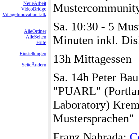
NeueArbeit
Mustercommunity
VideoBridge
VillageInnovationTalk
Sa. 10:30 - 5 Mus
AlleOrdner
Minuten inkl. Dis
AlleSeiten
Hilfe
Einstellungen
13h Mittagessen
SeiteÄndern
Sa. 14h Peter Ba
"PUARL" (Portlan
Laboratory) Krem
Mustersprachen"
Franz Nahrada:
C