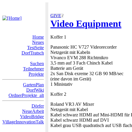
GIVE
/
Video Equipment
Home
Koffer 1
Neues
Panasonic HC V727 Videorecorder
TestSeite
Netzgerät mit Kabeln
DorfTratsch
Vivanco EVM 288 Richtmikro
3,5 mm auf 3 Fach Chinch Kabel
Suchen
Batterie am Gerät
Teilnehmer
2x San Disk exreme 32 GB 90 MB/sec
Projekte
(eine davon im Gerät)
1 Ministativ
GartenPlan
DorfWiki
Koffer 2
OrdnerProjekte_alt
Roland VR3 AV Mixer
Dörfer
Netzgerät mit Kabel
NeueArbeit
Kabel schwarz HDMI auf Mini-HDMI für
VideoBridge
Kabel schwarz HDMI auf DVI
VillageInnovationTalk
Kabel grau USB quadratisch auf USB flac