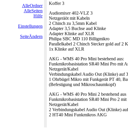
Koffer 3
AlleOrdner
AlleSeiten
Audiomixer 402-VLZ 3
Hilfe
Netzgeräöt mit Kabeln
2 Chinch zu 3,5mm Kabel
Einstellungen
Adapter 3,5 Buchse aud Klinke
Adapter Klinke auf XLR
SeiteÄndern
Philipa SBC MD 110 Billigmikro
Parallelkabel 2 Chinch Stecker gold auf 2 K
1x Klinke auf XLR
AKG - WMS 40 Pro Mini bestehend aus:
Funkmikrobasistation SR40 Mini Pro mit A
Netzgerät/Kabel
Verbindungskabel Audio Out (Klinke) auf 
1 Ohrbügel Mikro mit Funkgerät PT 40, Ba
(Befestigung und Mikroschaumkopf)
AKG - WMS 40 Pro Mini 2 bestehend aus
Funkmikrobasistation SR40 Mini Pro 2 mi
Netzgerät/Kabel
2 Verbindungskabel Audio Out (Klinke) a
2 HT40 Mini Funkmikros AKG