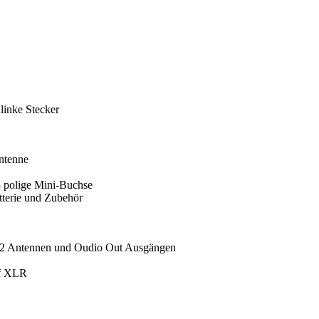
linke Stecker
ntenne
3 polige Mini-Buchse
tterie und Zubehör
t 2 Antennen und Oudio Out Ausgängen
uf XLR