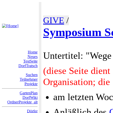
GIVE
/
Symposium Sc
Home
Untertitel: "Wege
Neues
TestSeite
DorfTratsch
(diese Seite dien
Suchen
Organisation; die 
Teilnehmer
Projekte
GartenPlan
am letzten Wo
DorfWiki
OrdnerProjekte_alt
Anläßlich des
Dörfer