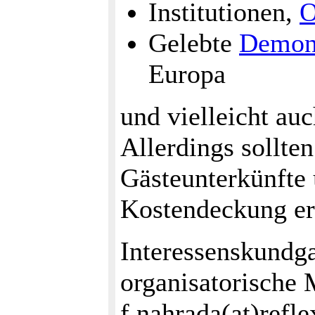
Institutionen,
O
Gelebte
Demone
Europa
und vielleicht au
Allerdings sollte
Gästeunterkünfte 
Kostendeckung e
Interessenskundg
organisatorische 
f.nahrada(at)refle