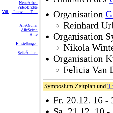
NeueArbeit
VideoBridge
Organisation
G
VillageInnovationTalk
Reinhard Ur
AlleOrdner
AlleSeiten
Organisation 
Hilfe
Einstellungen
Nikola Wint
SeiteÄndern
Organisation 
Felicia Van 
Symposium Zeitplan und
T
Fr. 20.12. 16 -
Sa. 21.12. 10 