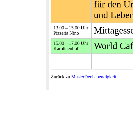
für den U
und Lebe
13.00 – 15.00 Uhr
Mittagess
Pizzeria Nino
15.00 – 17.00 Uhr
World Caf
Karolinenhof
:
Zurück zu
MusterDerLebendigkeit