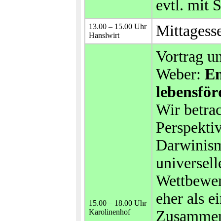
evtl. mit 
13.00 – 15.00 Uhr
Mittagess
Hanslwirt
Vortrag u
Weber:
En
lebensför
Wir betrac
Perspekti
Darwinism
universel
Wettbewerb
eher als e
15.00 – 18.00 Uhr
Karolinenhof
Zusammen