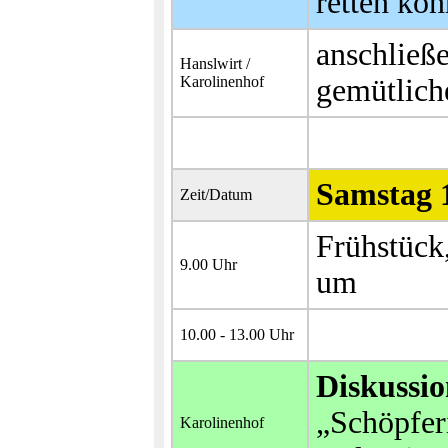
retten kön
anschließ
Hanslwirt /
Karolinenhof
gemütlich
Samstag 1
Zeit/Datum
Frühstück
9.00 Uhr
um
10.00 - 13.00 Uhr
Diskussi
„Schöpfer
Karolinenhof