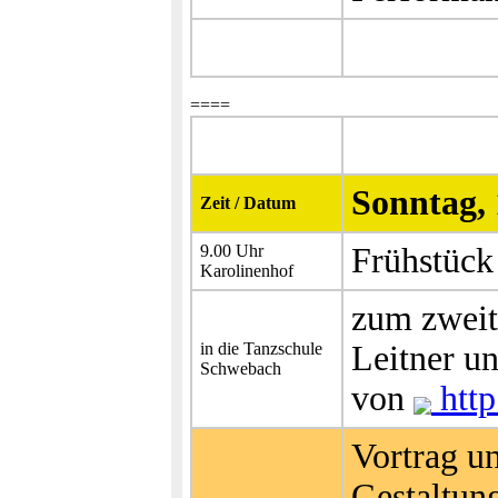
====
Sonntag, 
Zeit / Datum
9.00 Uhr
Frühstück
Karolinenhof
zum zweit
in die Tanzschule
Leitner un
Schwebach
von
htt
Vortrag u
Gestaltun