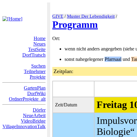
GIVE
/
Muster Der Lebendigkeit
/
Programm
Home
Ort:
Neues
wenn nicht anders angegeben (siehe 
TestSeite
DorfTratsch
sonst nahegelegener
Pfarrsaal
und
Ta
Suchen
Zeitplan:
Teilnehmer
Projekte
GartenPlan
DorfWiki
OrdnerProjekte_alt
Freitag 1
Zeit/Datum
Dörfer
NeueArbeit
Impulsvor
VideoBridge
VillageInnovationTalk
Biologie“