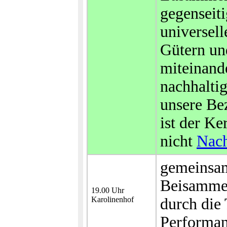
gegenseit
universell
Gütern un
miteinande
nachhaltig
unsere Be
ist der Ke
nicht
Nach
gemeinsam
Beisammen
19.00 Uhr
Karolinenhof
durch die
Performa