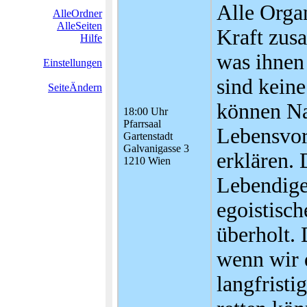
Alle Orga
AlleOrdner
AlleSeiten
Kraft zus
Hilfe
was ihnen 
Einstellungen
sind kein
SeiteÄndern
können Na
18:00 Uhr
Pfarrsaal
Lebensvorg
Gartenstadt
Galvanigasse 3
erklären. 
1210 Wien
Lebendige
egoistisch
überholt. 
wenn wir 
langfristi