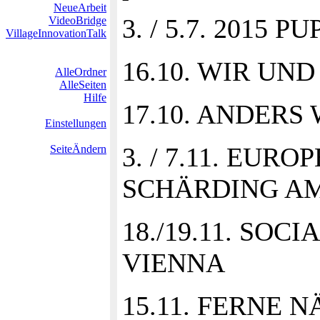
NeueArbeit
3. / 5.7. 2015 
VideoBridge
VillageInnovationTalk
16.10. WIR UND 
AlleOrdner
AlleSeiten
Hilfe
17.10. ANDER
Einstellungen
3. / 7.11. EUR
SeiteÄndern
SCHÄRDING AM
18./19.11. SO
VIENNA
15.11. FERNE N