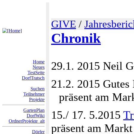
GIVE
/
Jahresberic
Chronik
Home
29.1. 2015 Neil G
Neues
TestSeite
DorfTratsch
21.2. 2015 Gutes
Suchen
präsent am Mark
Teilnehmer
Projekte
GartenPlan
15./ 17. 5.2015
Tr
DorfWiki
OrdnerProjekte_alt
präsent am Markt
Dörfer