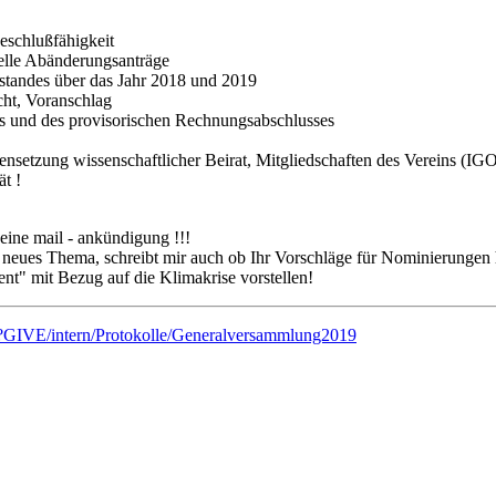
eschlußfähigkeit
elle Abänderungsanträge
rstandes über das Jahr 2018 und 2019
cht, Voranschlag
s und des provisorischen Rechnungsabschlusses
setzung wissenschaftlicher Beirat, Mitgliedschaften des Vereins (IGO
ät !
eine mail - ankündigung !!!
ein neues Thema, schreibt mir auch ob Ihr Vorschläge für Nominierungen 
nt" mit Bezug auf die Klimakrise vorstellen!
i?GIVE/intern/Protokolle/Generalversammlung2019