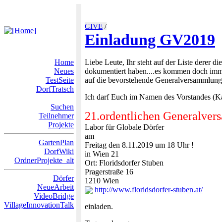
GIVE
/
Einladung GV2019
Home
Liebe Leute, Ihr steht auf der Liste derer di
Neues
dokumentiert haben....es kommen doch imme
TestSeite
auf die bevorstehende Generalversammlung
DorfTratsch
Ich darf Euch im Namen des Vorstandes (Ka
Suchen
21.ordentlichen Generalve
Teilnehmer
Projekte
Labor für Globale Dörfer
am
GartenPlan
Freitag den 8.11.2019 um 18 Uhr !
DorfWiki
in Wien 21
OrdnerProjekte_alt
Ort: Floridsdorfer Stuben
Pragerstraße 16
Dörfer
1210 Wien
NeueArbeit
http://www.floridsdorfer-stuben.at/
VideoBridge
VillageInnovationTalk
einladen.