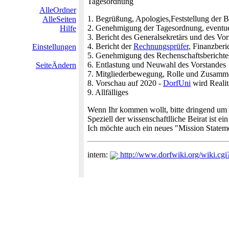
Tagesordnung
AlleOrdner
1. Begrüßung, Apologies,Feststellung der B
AlleSeiten
2. Genehmigung der Tagesordnung, eventu
Hilfe
3. Bericht des Generalsekretärs und des Vo
4. Bericht der
Rechnungsprüfer
, Finanzberi
Einstellungen
5. Genehmigung des Rechenschaftsberichte
6. Entlastung und Neuwahl des Vorstandes
SeiteÄndern
7. Mitgliederbewegung, Rolle und Zusammen
8. Vorschau auf 2020 -
DorfUni
wird Realit
9. Allfälliges
Wenn Ihr kommen wollt, bitte dringend um 
Speziell der wissenschaftlliche Beirat ist 
Ich möchte auch ein neues "Mission Stateme
intern:
http://www.dorfwiki.org/wiki.cg